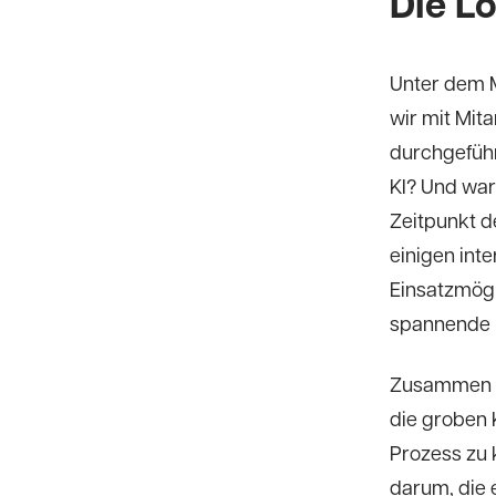
Die L
Unter dem M
wir mit Mit
durchgeführt
KI? Und war
Zeitpunkt d
einigen int
Einsatzmögl
spannende 
Zusammen m
die groben 
Prozess zu 
darum, die 