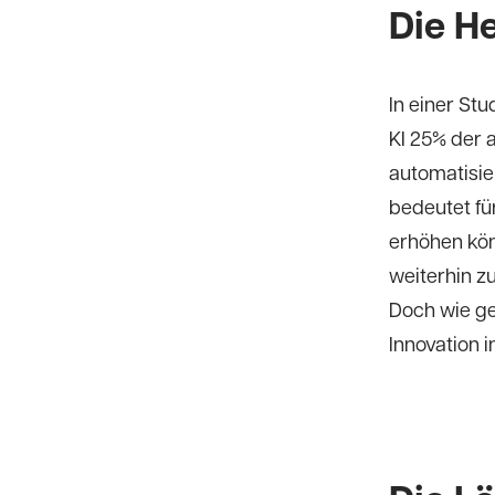
Die H
In einer St
KI 25% der 
automatisie
bedeutet für
erhöhen kön
weiterhin z
Doch wie ge
Innovation