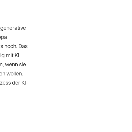
 generative
opa
rs hoch. Das
ig mit KI
n, wenn sie
en wollen.
zess der KI-