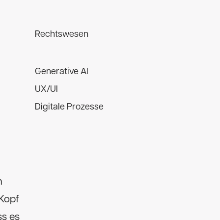
Rechtswesen
Generative AI
UX/UI
Digitale Prozesse
n
 Kopf
ss es