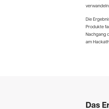
verwandeln
Die Ergebni
Produkte fa
Nachgang de
am Hackath
Das E