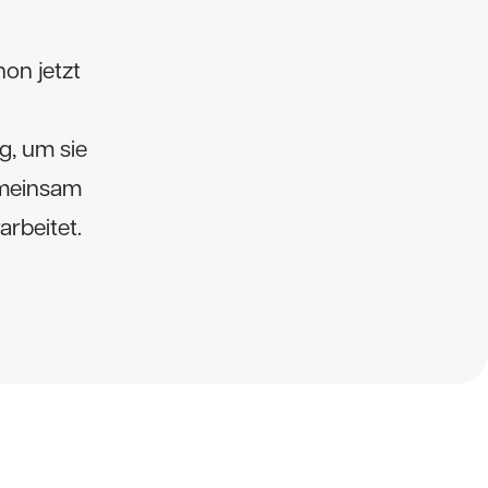
on jetzt
g, um sie
emeinsam
rbeitet.