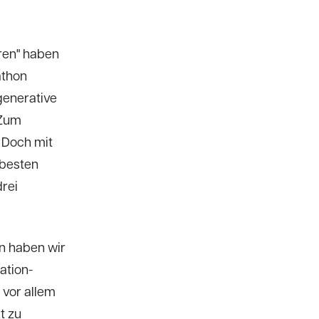
ren" haben
athon
generative
 Zum
 Doch mit
 besten
drei
n haben wir
ation-
 vor allem
t zu