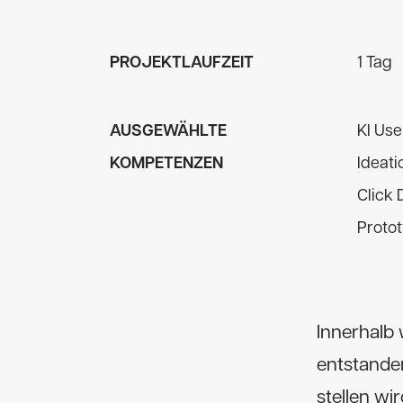
PROJEKTLAUFZEIT
1 Tag
AUSGEWÄHLTE
KI Us
KOMPETENZEN
Ideati
Click 
Proto
Innerhalb
entstanden
stellen wi