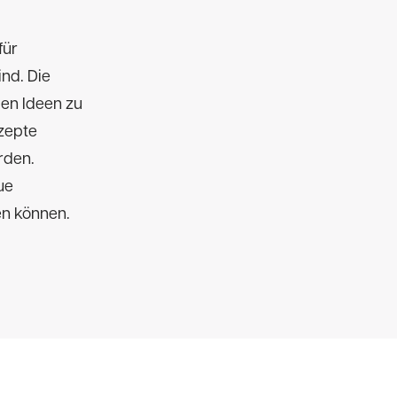
für
ind. Die
en Ideen zu
zepte
rden.
ue
en können.