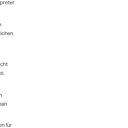
rpreter
e
lichen
icht
ei,
n
 man
en für