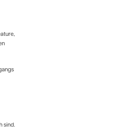
eature,
en
mgangs
h sind.