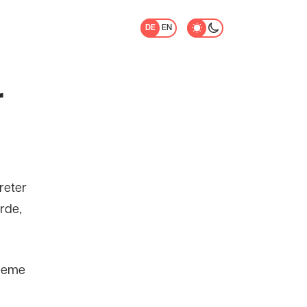
DE
EN
r
reter
rde,
leme